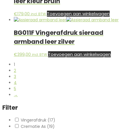
leer kleur bruin
Toevoegen aan winkelwagen
€
179,00
incl. BTW
BG011F Vingerafdruk sieraad
armband leer zilver
Toevoegen aan winkelwagen
€
399,00
incl. BTW
1
2
3
4
5
→
Filter
Vingerafdruk
(17)
Crematie As
(19)