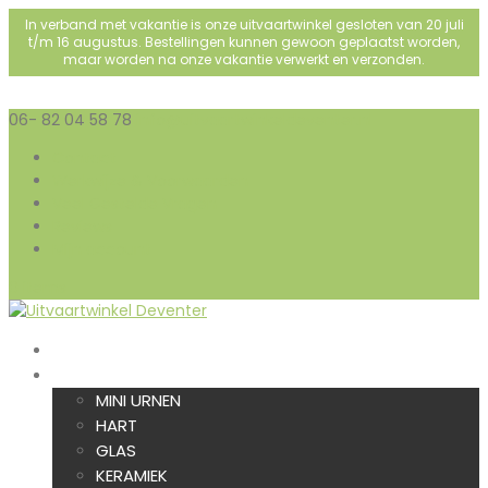
In verband met vakantie is onze uitvaartwinkel gesloten van 20 juli
t/m 16 augustus. Bestellingen kunnen gewoon geplaatst worden,
maar worden na onze vakantie verwerkt en verzonden.
06- 82 04 58 78
info@uitvaartwinkeldeventer.nl
Contact
Werkwijze & Voorwaarden
Veel Gestelde Vragen
Reviews
Mijn account
0 items
HOME
URNEN
MINI URNEN
HART
GLAS
KERAMIEK