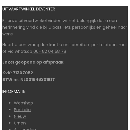
UITVAARTWINKEL DEVENTER
Bij onze uitvaartwinkel vinden wij het belangrijk dat u een
herinnering vind die bij u past, iets persoonlijks en geheel naar
wens.
Heeft u een vraag dan kunt u ons bereiken per telefoon, mail
of via whatsap
06- 82 04 58 78
Enkel geopend op afspraak
KvK: 71307052
BTW nr: NL001646301B17
INFORMATIE
Webshop
Portfolio
Nieuw
Urnen
Assieraden