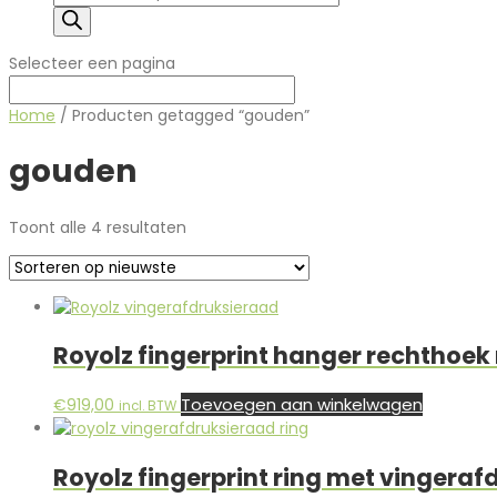
zoeken
Selecteer een pagina
Home
/ Producten getagged “gouden”
gouden
Gesorteerd
Toont alle 4 resultaten
op
nieuwste
Royolz fingerprint hanger rechthoek
Toevoegen aan winkelwagen
€
919,00
incl. BTW
Royolz fingerprint ring met vingeraf