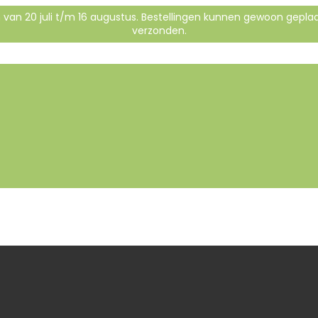
en van 20 juli t/m 16 augustus. Bestellingen kunnen gewoon gepl
verzonden.