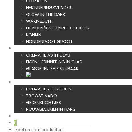
STER KLEIN
HERINNERINGSVLINDER
GLOW IN THE DARK
WAXINELICHT
HONDEN/KATTENPOOTJE KLEIN
KONIJN
HONDENPOOT GROOT
AS IN GLAS
CREMATIE AS IN GLAS
EIGEN HERINNERING IN GLAS
GLASRELIEK ZELF VULBAAR
TROOST
CREMATIESTEENDOOS
TROOST KADO
GEDENKLICHTJES
ROUWBLOEMEN IN HARS
NIEUW
0
Producten