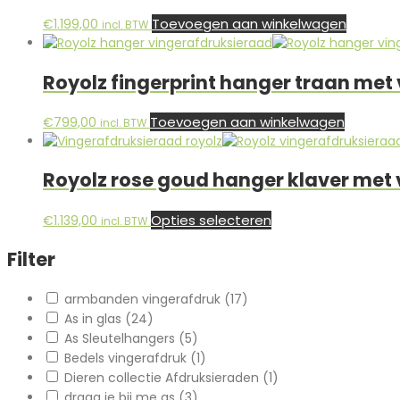
Toevoegen aan winkelwagen
€
1.199,00
incl. BTW
Royolz fingerprint hanger traan met
Toevoegen aan winkelwagen
€
799,00
incl. BTW
Royolz rose goud hanger klaver met 
Dit
Opties selecteren
€
1.139,00
incl. BTW
product
heeft
Filter
meerdere
variaties.
armbanden vingerafdruk
(17)
Deze
As in glas
(24)
optie
As Sleutelhangers
(5)
kan
Bedels vingerafdruk
(1)
gekozen
Dieren collectie Afdruksieraden
(1)
worden
draag je bij me as
(3)