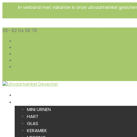
In verband met vakantie is onze uitvaartwinkel geslot
06- 82 04 58 78
info@uitvaartwinkeldeventer.nl
Contact
Werkwijze & Voorwaarden
Veel Gestelde Vragen
Reviews
Mijn account
0 items
HOME
URNEN
MINI URNEN
HART
GLAS
KERAMIEK