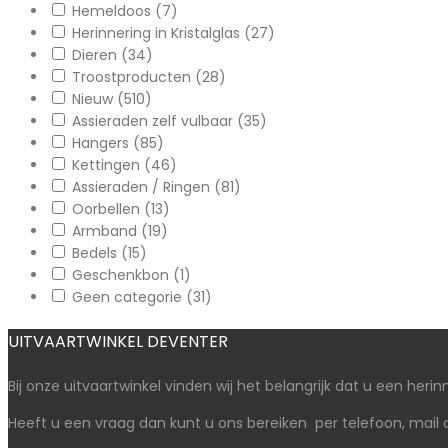
Hemeldoos
(7)
Herinnering in Kristalglas
(27)
Dieren
(34)
Troostproducten
(28)
Nieuw
(510)
Assieraden zelf vulbaar
(35)
Hangers
(85)
Kettingen
(46)
Assieraden / Ringen
(81)
Oorbellen
(13)
Armband
(19)
Bedels
(15)
Geschenkbon
(1)
Geen categorie
(31)
UITVAARTWINKEL DEVENTER
Bij onze uitvaartwinkel vinden wij het belangrijk dat u een herinn
Heeft u een vraag dan kunt u ons bereiken per telefoon, mail 