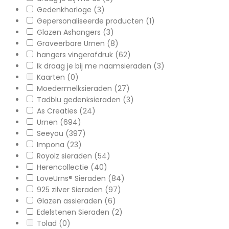
op
Gedenkhorloge
(3)
de
Gepersonaliseerde producten
(1)
productpagina
Glazen Ashangers
(3)
Graveerbare Urnen
(8)
hangers vingerafdruk
(62)
Ik draag je bij me naamsieraden
(3)
Kaarten
(0)
Moedermelksieraden
(27)
Tadblu gedenksieraden
(3)
As Creaties
(24)
Urnen
(694)
Seeyou
(397)
Impona
(23)
Royolz sieraden
(54)
Herencollectie
(40)
LoveUrns® Sieraden
(84)
925 zilver Sieraden
(97)
Glazen assieraden
(6)
Edelstenen Sieraden
(2)
Tolad
(0)