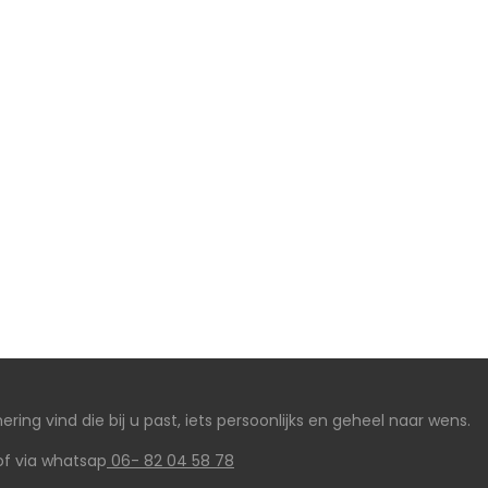
ering vind die bij u past, iets persoonlijks en geheel naar wens.
of via whatsap
06- 82 04 58 78