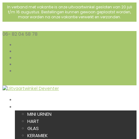
In verband met vakantie is onze uitvaartwinkel gesloten van 20 juli
t/m 16 augustus. Bestellingen kunnen gewoon geplaatst worden,
maar worden na onze vakantie verwerkt en verzonden.
06- 82 04 58 78
info@uitvaartwinkeldeventer.nl
Contact
Werkwijze & Voorwaarden
Veel Gestelde Vragen
Reviews
Mijn account
0 items
HOME
URNEN
MINI URNEN
HART
GLAS
KERAMIEK