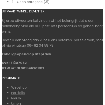
Geen categorie
(31)
UITVAARTWINKEL DEVENTER
Bij onze uitvaartwinkel vinden wij het belangrijk dat u een
herinnering vind die bij u past, iets persoonlijks en geheel naar
wens.
Heeft u een vraag dan kunt u ons bereiken per telefoon, mail
of via whatsap
06- 82 04 58 78
Enkel geopend op afspraak
KvK: 71307052
BTW nr: NL001646301B17
INFORMATIE
Webshop
Portfolio
Nieuw
Urnen