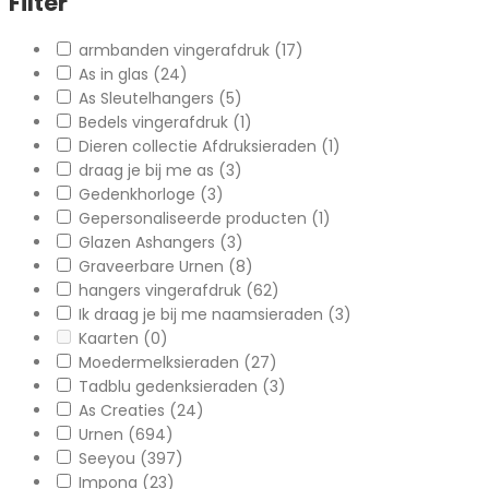
Filter
armbanden vingerafdruk
(17)
As in glas
(24)
As Sleutelhangers
(5)
Bedels vingerafdruk
(1)
Dieren collectie Afdruksieraden
(1)
draag je bij me as
(3)
Gedenkhorloge
(3)
Gepersonaliseerde producten
(1)
Glazen Ashangers
(3)
Graveerbare Urnen
(8)
hangers vingerafdruk
(62)
Ik draag je bij me naamsieraden
(3)
Kaarten
(0)
Moedermelksieraden
(27)
Tadblu gedenksieraden
(3)
As Creaties
(24)
Urnen
(694)
Seeyou
(397)
Impona
(23)