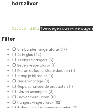
hart zilver
Toevoegen aan winkelwagen
€
200,00
incl. BTW
Filter
armbanden vingerafdruk
(17)
As in glas
(24)
As Sleutelhangers
(5)
Bedels vingerafdruk
(1)
Dieren collectie Afdruksieraden
(1)
draag je bij me as
(3)
Gedenkhorloge
(3)
Gepersonaliseerde producten
(1)
Glazen Ashangers
(3)
Graveerbare Urnen
(8)
hangers vingerafdruk
(62)
Ik draag je bij me naamsieraden
(3)