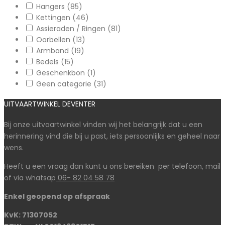
Hangers
(85)
Kettingen
(46)
Assieraden / Ringen
(81)
Oorbellen
(13)
Armband
(19)
Bedels
(15)
Geschenkbon
(1)
Geen categorie
(31)
UITVAARTWINKEL DEVENTER
Bij onze uitvaartwinkel vinden wij het belangrijk dat u een
herinnering vind die bij u past, iets persoonlijks en geheel naar
wens.
Heeft u een vraag dan kunt u ons bereiken per telefoon, mail
of via whatsap
06- 82 04 58 78
Enkel geopend op afspraak
KvK: 71307052