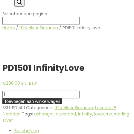
Selecteer een pagina
Home
/
925 zilver Sieraden
/ PD1501 InfinityLove
PD1501 InfinityLove
€
288,00
incl. BTW
PD1501
InfinityLove
Toevoegen aan winkelwagen
aantal
SKU:
PD1501
Categorieën:
925 zilver Sieraden
,
LoveUrns®
Sieraden
Tags:
ashanger
,
assieraad
,
infinity
,
loveurns
,
sterling
zilver
Beschrijving