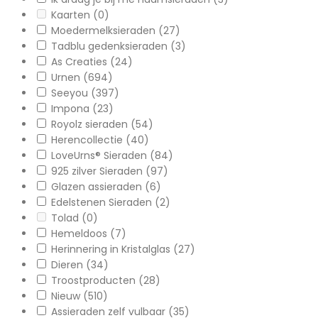
Kaarten
(0)
Moedermelksieraden
(27)
Tadblu gedenksieraden
(3)
As Creaties
(24)
Urnen
(694)
Seeyou
(397)
Impona
(23)
Royolz sieraden
(54)
Herencollectie
(40)
LoveUrns® Sieraden
(84)
925 zilver Sieraden
(97)
Glazen assieraden
(6)
Edelstenen Sieraden
(2)
Tolad
(0)
Hemeldoos
(7)
Herinnering in Kristalglas
(27)
Dieren
(34)
Troostproducten
(28)
Nieuw
(510)
Assieraden zelf vulbaar
(35)