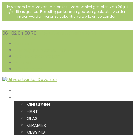
In verband met vakantie is onze uitvaartwinkel gesloten van 20 juli
t/m 16 augustus. Bestellingen kunnen gewoon geplaatst worden,
maar worden na onze vakantie verwerkt en verzonden.
06- 82 04 58 78
info@uitvaartwinkeldeventer.nl
Contact
Werkwijze & Voorwaarden
Veel Gestelde Vragen
Reviews
Mijn account
HOME
URNEN
MINI URNEN
HART
GLAS
KERAMIEK
MESSING